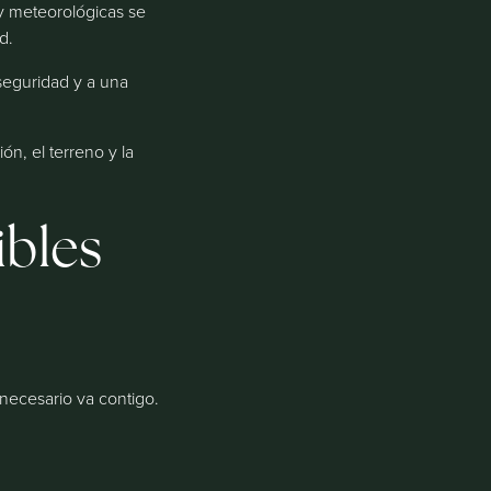
 y meteorológicas se
d.
 seguridad y a una
n, el terreno y la
ibles
necesario va contigo.