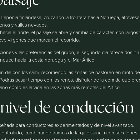
la Laponia finlandesa, cruzando la frontera hacia Noruega, atraves
enos y valles nevados.
cia el norte, el paisaje se abre y cambia de carácter, con largos
eve vírgenes que marcan el recorrido.
iones y las preferencias del grupo, el segundo día ofrece dos itine
duce hacia la costa noruega y el Mar Ártico.
r un día con los sámi, recorriendo las zonas de pastoreo en moto
. Podrás pasar tiempo con los renos, disfrutar de la comida que pre
ano cómo es la vida en las zonas más remotas del Ártico.
y nivel de conducción
iseñada para conductores experimentados y de nivel avanzado.
 controlado, combinando tramos de larga distancia con secciones f