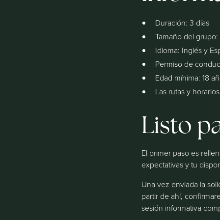
Duración: 3 días
Tamaño del grupo:
Idioma: Inglés y Esp
Permiso de conduci
Edad mínima: 18 a
Las rutas y horari
Listo p
El primer paso es relle
expectativas y tu dispon
Una vez enviada la sol
partir de ahí, confirma
sesión informativa com